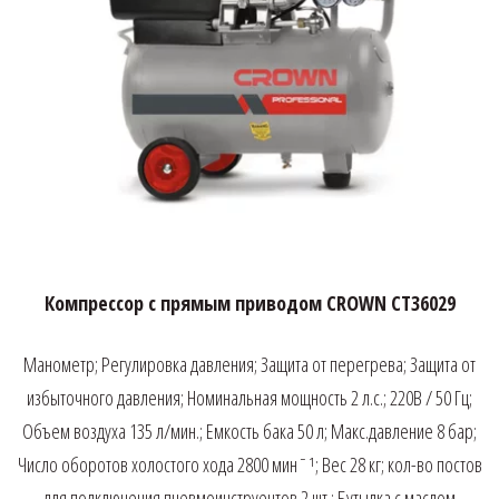
Компрессор с прямым приводом CROWN CT36029
Манометр; Регулировка давления; Защита от перегрева; Защита от
избыточного давления; Номинальная мощность 2 л.с.; 220В / 50 Гц;
Объем воздуха 135 л/мин.; Емкость бака 50 л; Макс.давление 8 бар;
Число оборотов холостого хода 2800 минˉ¹; Вес 28 кг; кол-во постов
для подключения пневмоинструентов 2 шт.; Бутылка с маслом