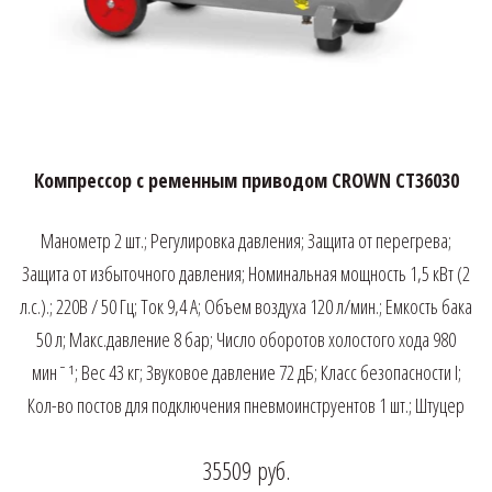
Компрессор с ременным приводом CROWN CT36030
Манометр 2 шт.; Регулировка давления; Защита от перегрева;
Защита от избыточного давления; Номинальная мощность 1,5 кВт (2
л.с.).; 220В / 50 Гц; Ток 9,4 А; Объем воздуха 120 л/мин.; Емкость бака
50 л; Макс.давление 8 бар; Число оборотов холостого хода 980
минˉ¹; Вес 43 кг; Звуковое давление 72 дБ; Класс безопасности I;
Кол-во постов для подключения пневмоинструентов 1 шт.; Штуцер
35509
руб.